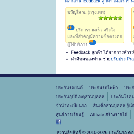
คลิกอ่าน feedback ลูกค้า เมื่อเร็วๆ นี้
ขวัญใจ พ.
(กรุงเทพ)
บริการรวดเร็ว จริงใจ
และที่สำคัญมีความซื่อตรงต่อ
ผู้ใช้บริการ
Feedback ลูกค้า ได้จากการสำรว
คำติชมของท่าน ช่วย
ปรับปรุง P
ประกันรถยนต์
ประกันรถไฟฟ้า
ประก
ประกันอุบัติเหตุส่วนบุคคล
ประกันโรคม
จํานําทะเบียนรถ
สินเชื่อส่วนบุคคล กู้เง
ศูนย์การเรียนรู้
Affiliate สร้างรายได้
สงวนลิขสิทธิ์ © 2010-2026 ประกันรถ ดอ