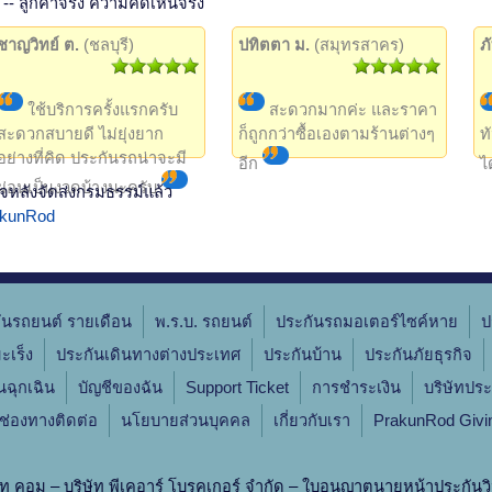
-- ลูกค้าจริง ความคิดเห็นจริง
ชาญวิทย์ ต.
(ชลบุรี)
ปทิตตา ม.
(สมุทรสาคร)
ภ
ใช้บริการครั้งแรกครับ
สะดวกมากค่ะ และราคา
สะดวกสบายดี ไม่ยุ่งยาก
ก็ถูกกว่าซื้อเองตามร้านต่างๆ
ท
อย่างที่คิด ประกันรถน่าจะมี
อีก
ไ
ผ่อนเป็นงวดบ้างนะครับ
จหลังจัดส่งกรมธรรม์แล้ว
rakunRod
ันรถยนต์ รายเดือน
พ.ร.บ. รถยนต์
ประกันรถมอเตอร์ไซค์หาย
ป
ะเร็ง
ประกันเดินทางต่างประเทศ
ประกันบ้าน
ประกันภัยธุรกิจ
ินฉุกเฉิน
บัญชีของฉัน
Support Ticket
การชำระเงิน
บริษัทประ
ช่องทางติดต่อ
นโยบายส่วนบุคคล
เกี่ยวกับเรา
PrakunRod Givi
ท คอม – บริษัท พีเคอาร์ โบรคเกอร์ จำกัด – ใบอนุญาตนายหน้าประกันวิ