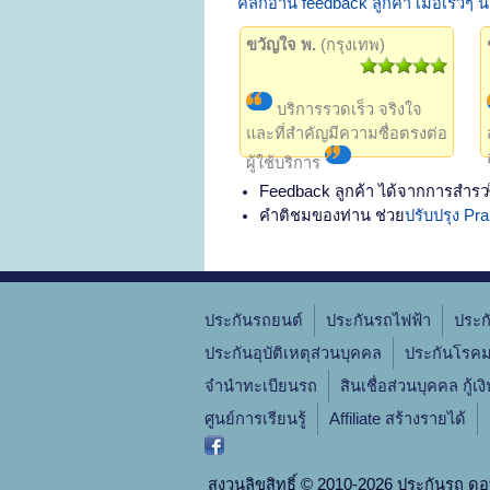
คลิกอ่าน feedback ลูกค้า เมื่อเร็วๆ นี้
ขวัญใจ พ.
(กรุงเทพ)
บริการรวดเร็ว จริงใจ
และที่สำคัญมีความซื่อตรงต่อ
ผู้ใช้บริการ
Feedback ลูกค้า ได้จากการสำรว
คำติชมของท่าน ช่วย
ปรับปรุง P
ประกันรถยนต์
ประกันรถไฟฟ้า
ประก
ประกันอุบัติเหตุส่วนบุคคล
ประกันโรคม
จํานําทะเบียนรถ
สินเชื่อส่วนบุคคล กู้เง
ศูนย์การเรียนรู้
Affiliate สร้างรายได้
สงวนลิขสิทธิ์ © 2010-2026 ประกันรถ ดอ