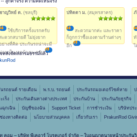
-- ลูกค้าจริง ความคิดเห็นจริง
ชาญวิทย์ ต.
(ชลบุรี)
ปทิตตา ม.
(สมุทรสาคร)
ภ
ใช้บริการครั้งแรกครับ
สะดวกมากค่ะ และราคา
สะดวกสบายดี ไม่ยุ่งยาก
ก็ถูกกว่าซื้อเองตามร้านต่างๆ
ท
อย่างที่คิด ประกันรถน่าจะมี
อีก
ไ
ผ่อนเป็นงวดบ้างนะครับ
จหลังจัดส่งกรมธรรม์แล้ว
rakunRod
ันรถยนต์ รายเดือน
พ.ร.บ. รถยนต์
ประกันรถมอเตอร์ไซค์หาย
ป
ะเร็ง
ประกันเดินทางต่างประเทศ
ประกันบ้าน
ประกันภัยธุรกิจ
ินฉุกเฉิน
บัญชีของฉัน
Support Ticket
การชำระเงิน
บริษัทประ
ช่องทางติดต่อ
นโยบายส่วนบุคคล
เกี่ยวกับเรา
PrakunRod Givi
ท คอม – บริษัท พีเคอาร์ โบรคเกอร์ จำกัด – ใบอนุญาตนายหน้าประกันวิ