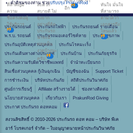
ตามร้านต่างๆ
คำติชมของท่าน ช่วย
ปรับปรุง PrakunRod
ที่สำคัญมี
สะดวก
ทันใจ มั่นใจ
อีก
ความ
สบายดี ไม่
ที่สามารถ
ซื่อตรงต่อผู้
ยุ่งยาก
ตามได้ว่า
ใช้บริการ
อย่างที่คิด
เอกสารถึง
ประกันรถยนต์
ประกันรถไฟฟ้า
ประกันรถยนต์ รายเดือน
ประกันรถ
ไหนแล้ว
พ.ร.บ. รถยนต์
ประกันรถมอเตอร์ไซค์หาย
ประกันสุขภาพ
น่าจะมี
ผ่อนเป็น
ประกันอุบัติเหตุส่วนบุคคล
ประกันโรคมะเร็ง
งวดบ้างนะ
ประกันเดินทางต่างประเทศ
ประกันบ้าน
ประกันภัยธุรกิจ
ครับ
ประกันความรับผิดวิชาชีพแพทย์
จํานําทะเบียนรถ
สินเชื่อส่วนบุคคล กู้เงินฉุกเฉิน
บัญชีของฉัน
Support Ticket
การชำระเงิน
บริษัทประกันภัย
สถิติประกันวินาศภัย
ศูนย์การเรียนรู้
Affiliate สร้างรายได้
ช่องทางติดต่อ
นโยบายส่วนบุคคล
เกี่ยวกับเรา
PrakunRod Giving
ประกาศ ประกันรถ ดอทคอม
สงวนลิขสิทธิ์ © 2010-2026 ประกันรถ ดอท คอม – บริษัท พีเค
อาร์ โบรคเกอร์ จำกัด – ใบอนุญาตนายหน้าประกันวินาศภัย