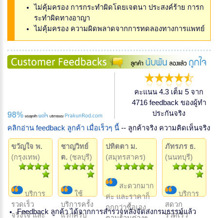
ไม่คุ้มครอง การกระทำผิดโดยเจตนา ประสงค์ร้าย การก
ระทำผิดทางอาญา
ไม่คุ้มครอง ความผิดพลาดจากการทดลองทางการแพทย์
คะแนน 4.3 เต็ม 5 จาก
4716 feedback ของผู้ทำ
ประกันจริง
คลิกอ่าน feedback ลูกค้า เมื่อเร็วๆ นี้
-- ลูกค้าจริง ความคิดเห็นจริง
ขวัญใจ พ.
ชาญวิทย์
ปทิตตา ม.
ภัทรภร ธ.
(กรุงเทพ)
ต.
(ชลบุรี)
(สมุทรสาคร)
(นนทบุรี)
สะดวกมาก
บริการ
ใช้
บริการ
ค่ะ และราคาก็
รวดเร็ว
บริการครั้ง
สดวก
ถูกกว่าซื้อเอง
Feedback ลูกค้า ได้จากการสำรวจหลังจัดส่งกรมธรรม์แล้ว
จริงใจ และ
แรกครับ
รวดเร็ว