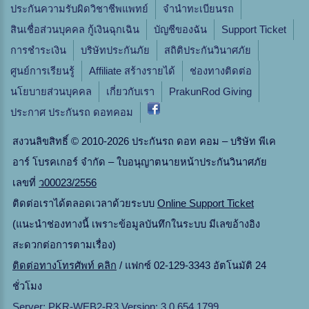
ประกันความรับผิดวิชาชีพแพทย์
จํานําทะเบียนรถ
สินเชื่อส่วนบุคคล กู้เงินฉุกเฉิน
บัญชีของฉัน
Support Ticket
การชำระเงิน
บริษัทประกันภัย
สถิติประกันวินาศภัย
ศูนย์การเรียนรู้
Affiliate สร้างรายได้
ช่องทางติดต่อ
นโยบายส่วนบุคคล
เกี่ยวกับเรา
PrakunRod Giving
ประกาศ ประกันรถ ดอทคอม
สงวนลิขสิทธิ์ © 2010-2026 ประกันรถ ดอท คอม – บริษัท พีเค
อาร์ โบรคเกอร์ จำกัด – ใบอนุญาตนายหน้าประกันวินาศภัย
เลขที่
ว00023/2556
ติดต่อเราได้ตลอดเวลาด้วยระบบ
Online Support Ticket
(แนะนำช่องทางนี้ เพราะข้อมูลบันทึกในระบบ มีเลขอ้างอิง
สะดวกต่อการตามเรื่อง)
ติดต่อทางโทรศัพท์ คลิก
/ แฟกซ์ 02-129-3343 อัตโนมัติ 24
ชั่วโมง
Server: PKR-WEB2-R3 Version: 3.0.654.1799