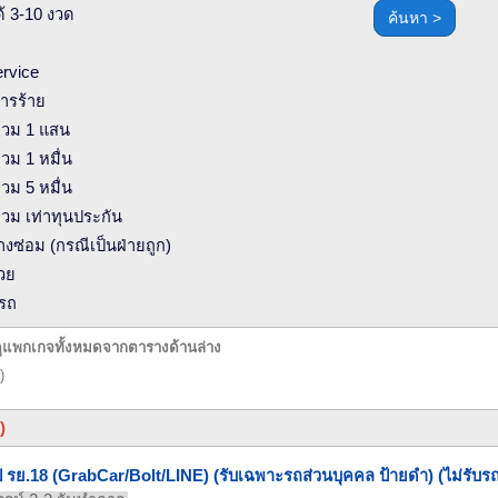
้ 3-10 งวด
rvice
การร้าย
ท่วม 1 แสน
่วม 1 หมื่น
่วม 5 หมื่น
่วม เท่าทุนประกัน
างซ่อม (กรณีเป็นฝ่ายถูก)
้วย
ุรถ
กดูแพกเกจทั้งหมดจากตารางด้านล่าง
)
)
ป รย.18 (GrabCar/Bolt/LINE) (รับเฉพาะรถส่วนบุคคล ป้ายดำ) (ไม่รับรถแ