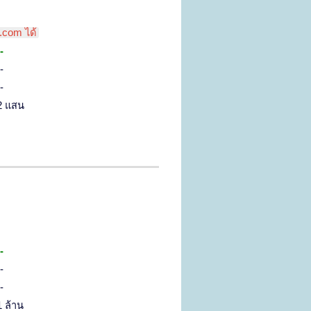
.com ได้
-
-
-
2 แสน
-
-
-
1 ล้าน