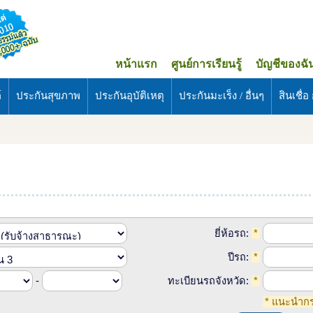
หน้าแรก
ศูนย์การเรียนรู้
บัญชีของฉั
์
ประกันสุขภาพ
ประกันอุบัติเหตุ
ประกันมะเร็ง / อื่นๆ
สินเชื่อ ก
ยี่ห้อรถ:
*
ปีรถ:
*
-
ทะเบียนรถจังหวัด:
*
* แนะนำก