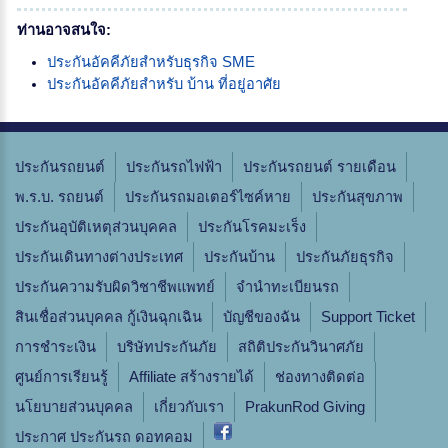
ท่านอาจสนใจ:
ประกันอัคคีภัยสำหรับธุรกิจ SME
ประกันอัคคีภัยสำหรับ บ้าน ที่อยู่อาศัย
ประกันรถยนต์
ประกันรถไฟฟ้า
ประกันรถยนต์ รายเดือน
พ.ร.บ. รถยนต์
ประกันรถมอเตอร์ไซค์หาย
ประกันสุขภาพ
ประกันอุบัติเหตุส่วนบุคคล
ประกันโรคมะเร็ง
ประกันเดินทางต่างประเทศ
ประกันบ้าน
ประกันภัยธุรกิจ
ประกันความรับผิดวิชาชีพแพทย์
จํานําทะเบียนรถ
สินเชื่อส่วนบุคคล กู้เงินฉุกเฉิน
บัญชีของฉัน
Support Ticket
การชำระเงิน
บริษัทประกันภัย
สถิติประกันวินาศภัย
ศูนย์การเรียนรู้
Affiliate สร้างรายได้
ช่องทางติดต่อ
นโยบายส่วนบุคคล
เกี่ยวกับเรา
PrakunRod Giving
ประกาศ ประกันรถ ดอทคอม