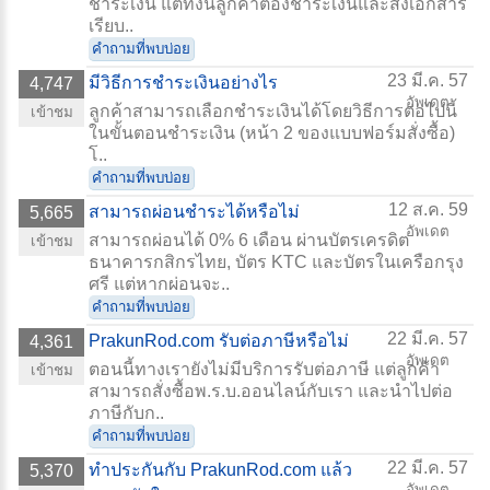
ชำระเงิน แต่ทั้งนี้ลูกค้าต้องชำระเงินและส่งเอกสาร
เรียบ..
คำถามที่พบบ่อย
23 มี.ค. 57
มีวิธีการชำระเงินอย่างไร
4,747
อัพเดต
ลูกค้าสามารถเลือกชำระเงินได้โดยวิธีการต่อไปนี้
เข้าชม
ในขั้นตอนชำระเงิน (หน้า 2 ของแบบฟอร์มสั่งซื้อ)
โ..
คำถามที่พบบ่อย
12 ส.ค. 59
สามารถผ่อนชำระได้หรือไม่
5,665
อัพเดต
สามารถผ่อนได้ 0% 6 เดือน ผ่านบัตรเครดิต
เข้าชม
ธนาคารกสิกรไทย, บัตร KTC และบัตรในเครือกรุง
ศรี แต่หากผ่อนจะ..
คำถามที่พบบ่อย
22 มี.ค. 57
PrakunRod.com รับต่อภาษีหรือไม่
4,361
อัพเดต
ตอนนี้ทางเรายังไม่มีบริการรับต่อภาษี แต่ลูกค้า
เข้าชม
สามารถสั่งซื้อพ.ร.บ.ออนไลน์กับเรา และนำไปต่อ
ภาษีกับก..
คำถามที่พบบ่อย
22 มี.ค. 57
ทำประกันกับ PrakunRod.com แล้ว
5,370
อัพเดต