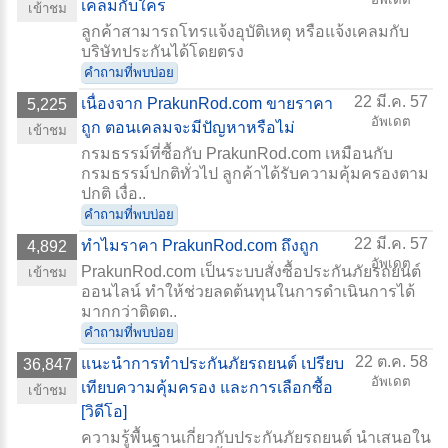
เคลมกับใคร
เข้าชม
ลูกค้าสามารถโทรแจ้งอุบัติเหตุ หรือแจ้งเคลมกับ
บริษัทประกันได้โดยตรง
คำถามที่พบบ่อย
22 มี.ค. 57
เนื่องจาก PrakunRod.com ขายราคา
5,225
อัพเดต
ถูก ตอนเคลมจะมีปัญหาหรือไม่
เข้าชม
กรมธรรม์ที่ซื้อกับ PrakunRod.com เหมือนกับ
กรมธรรม์ปกติทั่วไป ลูกค้าได้รับความคุ้มครองตาม
ปกติ เงื่อ..
คำถามที่พบบ่อย
22 มี.ค. 57
ทำไมราคา PrakunRod.com ถึงถูก
4,892
อัพเดต
PrakunRod.com เป็นระบบสั่งซื้อประกันภัยรถยนต์
เข้าชม
ออนไลน์ ทำให้ช่วยลดต้นทุนในการดำเนินการได้
มากกว่าติดต..
คำถามที่พบบ่อย
22 ต.ค. 58
แนะนำการทำประกันภัยรถยนต์ เปรียบ
36,847
อัพเดต
เทียบความคุ้มครอง และการเลือกซื้อ
เข้าชม
[วิดีโอ]
ความรู้พื้นฐานเกี่ยวกับประกันภัยรถยนต์ นำเสนอใน