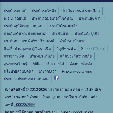
ประกันรถยนต์
ประกันรถไฟฟ้า
ประกันรถยนต์ รายเดือน
พ.ร.บ. รถยนต์
ประกันรถมอเตอร์ไซค์หาย
ประกันสุขภาพ
ประกันอุบัติเหตุส่วนบุคคล
ประกันโรคมะเร็ง
ประกันเดินทางต่างประเทศ
ประกันบ้าน
ประกันภัยธุรกิจ
ประกันความรับผิดวิชาชีพแพทย์
จํานําทะเบียนรถ
สินเชื่อส่วนบุคคล กู้เงินฉุกเฉิน
บัญชีของฉัน
Support Ticket
การชำระเงิน
บริษัทประกันภัย
สถิติประกันวินาศภัย
ศูนย์การเรียนรู้
Affiliate สร้างรายได้
ช่องทางติดต่อ
นโยบายส่วนบุคคล
เกี่ยวกับเรา
PrakunRod Giving
ประกาศ ประกันรถ ดอทคอม
สงวนลิขสิทธิ์ © 2010-2026 ประกันรถ ดอท คอม – บริษัท พีเค
อาร์ โบรคเกอร์ จำกัด – ใบอนุญาตนายหน้าประกันวินาศภัย
เลขที่
ว00023/2556
ติดต่อเราได้ตลอดเวลาด้วยระบบ
Online Support Ticket