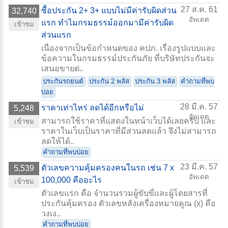
27 ส.ค. 61
ซื้อประกัน 2+ 3+ แบบไม่มีค่ารับผิดส่วน
32,740
อัพเดต
แรก ทำไมกรมธรรม์ออกมามีค่ารับผิด
เข้าชม
ส่วนแรก
เนื่องจากเป็นข้อกำหนดของ คปภ. เรื่องรูปแบบและ
ข้อความในกรมธรรม์ประกันภัย ที่บริษัทประกันจะ
เสนอขายต่..
ประกันรถยนต์
ประกัน 2 พลัส
ประกัน 3 พลัส
คำถามที่พบ
บ่อย
28 มี.ค. 57
ราคาเท่าไหร่ ลดได้อีกหรือไม่
5,248
อัพเดต
สามารถใช้ราคาที่แสดงในหน้าเว็บได้เลยครับ และ
เข้าชม
ราคาในเว็บเป็นราคาที่มีส่วนลดแล้ว จึงไม่สามารถ
ลดให้ได้..
คำถามที่พบบ่อย
23 มี.ค. 57
ตัวเลขความคุ้มครองคนในรถ เช่น 7 x
5,539
อัพเดต
100,000 คืออะไร
เข้าชม
ตัวเลขแรก คือ จำนวนรวมผู้ขับขี่และผู้โดยสารที่
ประกันคุ้มครอง ตัวเลขหลังเครื่องหมายคูณ (x) คือ
วงเง..
คำถามที่พบบ่อย