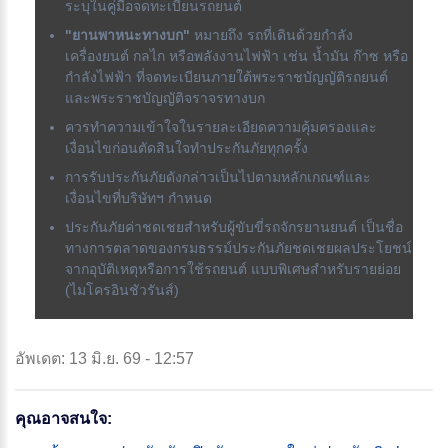
ระบุในคู่มือจดทะเบียนรถยนต์
"ยานพาหนะทางบก"
หมายถึง รถที่เดินด้วยกำลัง
เครื่องยนต์ กลไก หรือพลังงานไฟฟ้า เช่น น้ำมัน ก๊าซ หรือ
กำลังไฟฟ้า ที่จดทะเบียนภายใต้พระราชบัญญัติรถยนต์
และพระราชบัญญัติจราจรทางบก
ควรทำความเข้าใจในรายละเอียดความคุ้มครองและ
เงื่อนไขก่อนตัดสินใจทำประกันภัยทุกครั้ง
การรับประกันภัยดังกล่าวเป็นไปตามหลักเกณฑ์และ
เงื่อนไขที่บริษัทฯ กำหนด
ประกันภัยค่าชดเชยสำหรับผู้ขับขี่รถจักรยานยนต์ เป็นชื่อ
ทางการตลาดของกรมธรรม์ประกันภัยชดเชยผลประโยชน์
จากอุบัติเหตุหรือการใช้รถยนต์ แบบพิเศษสำหรับรายย่อย
(ไมโครอินชัวรันส์)
อัพเดต: 13 มิ.ย. 69 - 12:57
คุณอาจสนใจ: