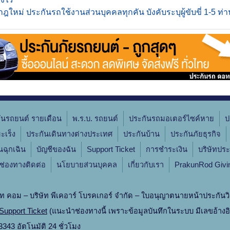
ฎใหม่ ประกันรถใช้งานส่วนบุคคลทุกคัน บังคับระบุผู้ขับขี่ 1-5 ท่า
ันรถยนต์ รายเดือน
พ.ร.บ. รถยนต์
ประกันรถมอเตอร์ไซค์หาย
ป
ะเร็ง
ประกันเดินทางต่างประเทศ
ประกันบ้าน
ประกันภัยธุรกิจ
ินฉุกเฉิน
บัญชีของฉัน
Support Ticket
การชำระเงิน
บริษัทประ
ช่องทางติดต่อ
นโยบายส่วนบุคคล
เกี่ยวกับเรา
PrakunRod Givi
ท คอม – บริษัท พีเคอาร์ โบรคเกอร์ จำกัด – ใบอนุญาตนายหน้าประกันวิ
Support Ticket
(แนะนำช่องทางนี้ เพราะข้อมูลบันทึกในระบบ มีเลขอ้างอ
343 อัตโนมัติ 24 ชั่วโมง