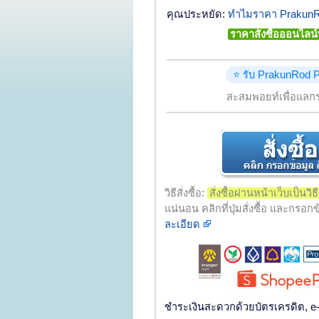
คุณประหยัด:
ทำไมราคา PrakunRo
ราคาสั่งซื้อออนไล
⭐ รับ PrakunRod P
สะสมพอยท์เพื่อแลกร
วิธีสั่งซื้อ:
สั่งซื้อผ่านหน้าเว็บเป็นวิธีท
แน่นอน คลิกที่ปุ่มสั่งซื้อ และกรอก
ละเอียด
ชำระเงินสะดวกด้วยบัตรเครดิต, e-w