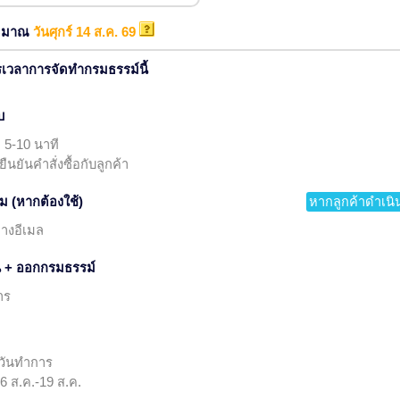
ระมาณ
วันศุกร์ 14 ส.ค. 69
รเวลาการจัดทำกรมธรรม์นี้
บ
ลา 5-10 นาที
ืนยันคำสั่งซื้อกับลูกค้า
่ม (หากต้องใช้)
หากลูกค้าดำเนิน
างอีเมล
ัน + ออกกรมธรรม์
าร
 วันทำการ
 ส.ค.-19 ส.ค.