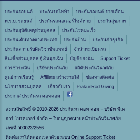
ประกันรถยนต์
ประกันรถไฟฟ้า
ประกันรถยนต์ รายเดือน
พ.ร.บ. รถยนต์
ประกันรถมอเตอร์ไซค์หาย
ประกันสุขภาพ
ประกันอุบัติเหตุส่วนบุคคล
ประกันโรคมะเร็ง
ประกันเดินทางต่างประเทศ
ประกันบ้าน
ประกันภัยธุรกิจ
ประกันความรับผิดวิชาชีพแพทย์
จํานําทะเบียนรถ
สินเชื่อส่วนบุคคล กู้เงินฉุกเฉิน
บัญชีของฉัน
Support Ticket
การชำระเงิน
บริษัทประกันภัย
สถิติประกันวินาศภัย
ศูนย์การเรียนรู้
Affiliate สร้างรายได้
ช่องทางติดต่อ
นโยบายส่วนบุคคล
เกี่ยวกับเรา
PrakunRod Giving
ประกาศ ประกันรถ ดอทคอม
สงวนลิขสิทธิ์ © 2010-2026 ประกันรถ ดอท คอม – บริษัท พีเค
อาร์ โบรคเกอร์ จำกัด – ใบอนุญาตนายหน้าประกันวินาศภัย
เลขที่
ว00023/2556
ติดต่อเราได้ตลอดเวลาด้วยระบบ
Online Support Ticket