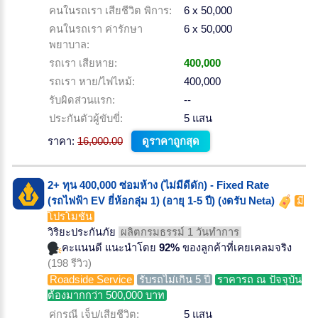
คนในรถเรา เสียชีวิต พิการ:
6 x 50,000
คนในรถเรา ค่ารักษา
6 x 50,000
พยาบาล:
รถเรา เสียหาย:
400,000
รถเรา หาย/ไฟไหม้:
400,000
รับผิดส่วนแรก:
--
ประกันตัวผู้ขับขี่:
5 แสน
ราคา:
16,000.00
ดูราคาถูกสุด
2+ ทุน 400,000 ซ่อมห้าง (ไม่มีดีดัก) - Fixed Rate
(รถไฟฟ้า EV ยี่ห้อกลุ่ม 1) (อายุ 1-5 ปี) (งดรับ Neta)
มี
โปรโมชั่น
วิริยะประกันภัย
ผลิตกรมธรรม์ 1 วันทำการ
คะแนนดี แนะนำโดย
92%
ของลูกค้าที่เคยเคลมจริง
(198 รีวิว)
Roadside Service
รับรถไม่เกิน 5 ปี
ราคารถ ณ ปัจจุบัน
ต้องมากกว่า 500,000 บาท
คู่กรณี เจ็บ/เสียชีวิต:
5 แสน