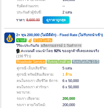
รับผิดส่วนแรก:
--
ประกันตัวผู้ขับขี่:
2 แสน
ราคา:
8,600.00
ดูราคาถูกสุด
2+ ทุน 200,000 (ไม่มีดีดัก) - Fixed Rate (ไม่รับรถนำเข้า)
ขายดี
มีโปรโมชั่น
วิริยะประกันภัย
ผลิตกรมธรรม์ 1 วันทำการ
คะแนนดี แนะนำโดย
92%
ของลูกค้าที่เคยเคลมจริง
(198 รีวิว)
Roadside Service
รับรถยุโรปด้วย
รับรถไม่เกิน 15 ปี
คู่กรณี เจ็บ/เสียชีวิต:
5 แสน
คู่กรณี ทรัพย์สินเสียหาย:
1 ล้าน
คนในรถเรา เสียชีวิต พิการ:
6 x 50,000
คนในรถเรา ค่ารักษา
6 x 50,000
พยาบาล:
รถเรา เสียหาย:
200,000
รถเรา หาย/ไฟไหม้:
200,000