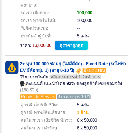
พยาบาล:
รถเรา เสียหาย:
100,000
รถเรา หาย/ไฟไหม้:
100,000
รับผิดส่วนแรก:
--
ประกันตัวผู้ขับขี่:
5 แสน
ราคา:
13,000.00
ดูราคาถูกสุด
2+ ทุน 100,000 ซ่อมอู่ (ไม่มีดีดัก) - Fixed Rate (รถไฟฟ้า
EV ยี่ห้อกลุ่ม 1) (อายุ 6-10 ปี)
มีโปรโมชั่น
วิริยะประกันภัย
ผลิตกรมธรรม์ 1 วันทำการ
คะแนนดี แนะนำโดย
92%
ของลูกค้าที่เคยเคลมจริง
(198 รีวิว)
Roadside Service
รับรถอายุ 6-10 ปี
คู่กรณี เจ็บ/เสียชีวิต:
5 แสน
คู่กรณี ทรัพย์สินเสียหาย:
1 ล้าน
คนในรถเรา เสียชีวิต พิการ:
6 x 50,000
คนในรถเรา ค่ารักษา
6 x 50,000