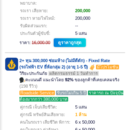
พยาบาล:
รถเรา เสียหาย:
200,000
รถเรา หาย/ไฟไหม้:
200,000
รับผิดส่วนแรก:
--
ประกันตัวผู้ขับขี่:
5 แสน
ราคา:
16,000.00
ดูราคาถูกสุด
2+ ทุน 300,000 ซ่อมห้าง (ไม่มีดีดัก) - Fixed Rate
(รถไฟฟ้า EV ยี่ห้อกลุ่ม 2) (อายุ 1-5 ปี)
มีโปรโมชั่น
วิริยะประกันภัย
ผลิตกรมธรรม์ 1 วันทำการ
คะแนนดี แนะนำโดย
92%
ของลูกค้าที่เคยเคลมจริง
(198 รีวิว)
Roadside Service
รับรถไม่เกิน 5 ปี
ราคารถ ณ ปัจจุบัน
ต้องมากกว่า 380,000 บาท
คู่กรณี เจ็บ/เสียชีวิต:
5 แสน
คู่กรณี ทรัพย์สินเสียหาย:
1 ล้าน
คนในรถเรา เสียชีวิต พิการ:
6 x 50,000
คนในรถเรา ค่ารักษา
6 x 50,000