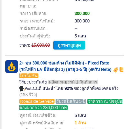
พยาบาล:
รถเรา เสียหาย:
300,000
รถเรา หาย/ไฟไหม้:
300,000
รับผิดส่วนแรก:
--
ประกันตัวผู้ขับขี่:
5 แสน
ราคา:
15,000.00
ดูราคาถูกสุด
2+ ทุน 300,000 ซ่อมห้าง (ไม่มีดีดัก) - Fixed Rate
(รถไฟฟ้า EV ยี่ห้อกลุ่ม 1) (อายุ 1-5 ปี) (งดรับ Neta)
มี
โปรโมชั่น
วิริยะประกันภัย
ผลิตกรมธรรม์ 1 วันทำการ
คะแนนดี แนะนำโดย
92%
ของลูกค้าที่เคยเคลมจริง
(198 รีวิว)
Roadside Service
รับรถไม่เกิน 5 ปี
ราคารถ ณ ปัจจุบัน
ต้องมากกว่า 380,000 บาท
คู่กรณี เจ็บ/เสียชีวิต:
5 แสน
คู่กรณี ทรัพย์สินเสียหาย:
1 ล้าน