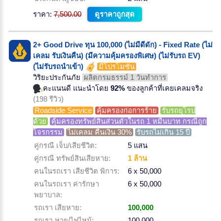
ราคา:
7,500.00
ดูราคาถูกสุด
2+ Good Drive ทุน 100,000 (ไม่มีดีดัก) - Fixed Rate (ไม่
เคลม รับเงินคืน) (มีความคุ้มครองพิเศษ) (ไม่รับรถ EV)
(ไม่รับรถนำเข้า)
มีโปรโมชั่น
วิริยะประกันภัย
ผลิตกรมธรรม์ 1 วันทำการ
คะแนนดี แนะนำโดย
92%
ของลูกค้าที่เคยเคลมจริง
(198 รีวิว)
Roadside Service
คุ้มครองก่อการร้าย
รับรถยุโรป
ด้วย
คุ้มครองทรัพย์สินส่วนตัวในรถ 1 หมื่นบาท กรณีถูก
โจรกรรม
ไม่เคลม คืนเงิน 30%
รับรถไม่เกิน 15 ปี
คู่กรณี เจ็บ/เสียชีวิต:
5 แสน
คู่กรณี ทรัพย์สินเสียหาย:
1 ล้าน
คนในรถเรา เสียชีวิต พิการ:
6 x 50,000
คนในรถเรา ค่ารักษา
6 x 50,000
พยาบาล:
รถเรา เสียหาย:
100,000
รถเรา หาย/ไฟไหม้:
100,000