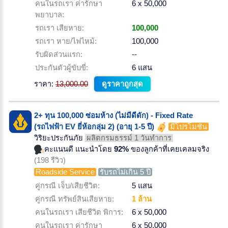
คนในรถเรา ค่ารักษา
6 x 50,000
พยาบาล:
รถเรา เสียหาย:
100,000
รถเรา หาย/ไฟไหม้:
100,000
รับผิดส่วนแรก:
--
ประกันตัวผู้ขับขี่:
6 แสน
ราคา:
13,000.00
ดูราคาถูกสุด
2+ ทุน 100,000 ซ่อมห้าง (ไม่มีดีดัก) - Fixed Rate
(รถไฟฟ้า EV ยี่ห้อกลุ่ม 2) (อายุ 1-5 ปี)
มีโปรโมชั่น
วิริยะประกันภัย
ผลิตกรมธรรม์ 1 วันทำการ
คะแนนดี แนะนำโดย
92%
ของลูกค้าที่เคยเคลมจริง
(198 รีวิว)
Roadside Service
รับรถไม่เกิน 5 ปี
คู่กรณี เจ็บ/เสียชีวิต:
5 แสน
คู่กรณี ทรัพย์สินเสียหาย:
1 ล้าน
คนในรถเรา เสียชีวิต พิการ:
6 x 50,000
คนในรถเรา ค่ารักษา
6 x 50,000