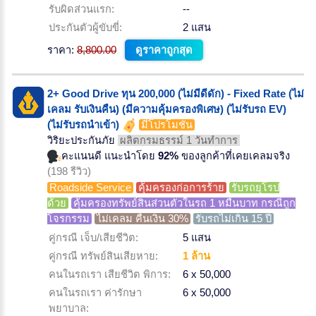
รับผิดส่วนแรก:
--
ประกันตัวผู้ขับขี่:
2 แสน
ราคา:
8,800.00
ดูราคาถูกสุด
2+ Good Drive ทุน 200,000 (ไม่มีดีดัก) - Fixed Rate (ไม่
เคลม รับเงินคืน) (มีความคุ้มครองพิเศษ) (ไม่รับรถ EV)
(ไม่รับรถนำเข้า)
มีโปรโมชั่น
วิริยะประกันภัย
ผลิตกรมธรรม์ 1 วันทำการ
คะแนนดี แนะนำโดย
92%
ของลูกค้าที่เคยเคลมจริง
(198 รีวิว)
Roadside Service
คุ้มครองก่อการร้าย
รับรถยุโรป
ด้วย
คุ้มครองทรัพย์สินส่วนตัวในรถ 1 หมื่นบาท กรณีถูก
โจรกรรม
ไม่เคลม คืนเงิน 30%
รับรถไม่เกิน 15 ปี
คู่กรณี เจ็บ/เสียชีวิต:
5 แสน
คู่กรณี ทรัพย์สินเสียหาย:
1 ล้าน
คนในรถเรา เสียชีวิต พิการ:
6 x 50,000
คนในรถเรา ค่ารักษา
6 x 50,000
พยาบาล: