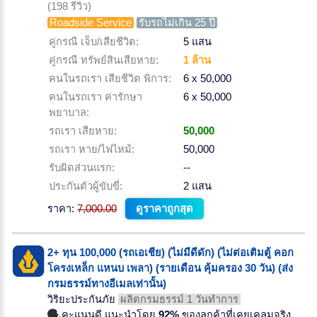
(198 รีวิว)
Roadside Service
รับรถไม่เกิน 25 ปี
คู่กรณี เจ็บ/เสียชีวิต:
5 แสน
คู่กรณี ทรัพย์สินเสียหาย:
1 ล้าน
คนในรถเรา เสียชีวิต พิการ:
6 x 50,000
คนในรถเรา ค่ารักษา
6 x 50,000
พยาบาล:
รถเรา เสียหาย:
50,000
รถเรา หาย/ไฟไหม้:
50,000
รับผิดส่วนแรก:
--
ประกันตัวผู้ขับขี่:
2 แสน
ราคา:
7,000.00
ดูราคาถูกสุด
2+ ทุน 100,000 (รถเอเชีย) (ไม่มีดีดัก) (ไม่ต่อเติมตู้ คอก
โครงเหล็ก แหนบ เพลา) (รายเดือน คุ้มครอง 30 วัน) (ส่ง
กรมธรรม์ทางอีเมลเท่านั้น)
วิริยะประกันภัย
ผลิตกรมธรรม์ 1 วันทำการ
คะแนนดี แนะนำโดย
92%
ของลูกค้าที่เคยเคลมจริง