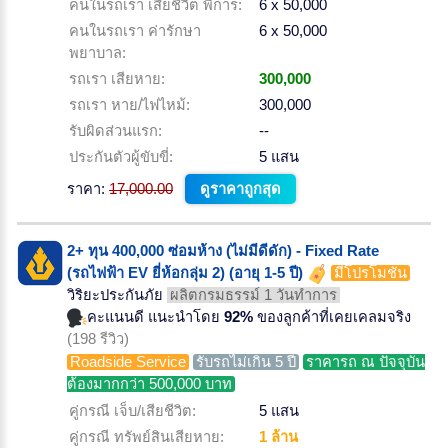
คนในรถเรา เสียชีวิต พิการ:
6 x 50,000
คนในรถเรา ค่ารักษา
6 x 50,000
พยาบาล:
รถเรา เสียหาย:
300,000
รถเรา หาย/ไฟไหม้:
300,000
รับผิดส่วนแรก:
--
ประกันตัวผู้ขับขี่:
5 แสน
ราคา:
17,000.00
ดูราคาถูกสุด
2+ ทุน 400,000 ซ่อมห้าง (ไม่มีดีดัก) - Fixed Rate
(รถไฟฟ้า EV ยี่ห้อกลุ่ม 2) (อายุ 1-5 ปี)
มีโปรโมชั่น
วิริยะประกันภัย
ผลิตกรมธรรม์ 1 วันทำการ
คะแนนดี แนะนำโดย
92%
ของลูกค้าที่เคยเคลมจริง
(198 รีวิว)
Roadside Service
รับรถไม่เกิน 5 ปี
ราคารถ ณ ปัจจุบัน
ต้องมากกว่า 500,000 บาท
คู่กรณี เจ็บ/เสียชีวิต:
5 แสน
คู่กรณี ทรัพย์สินเสียหาย:
1 ล้าน