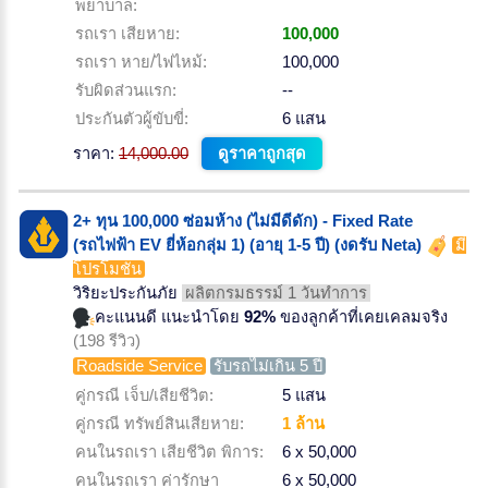
พยาบาล:
รถเรา เสียหาย:
100,000
รถเรา หาย/ไฟไหม้:
100,000
รับผิดส่วนแรก:
--
ประกันตัวผู้ขับขี่:
6 แสน
ราคา:
14,000.00
ดูราคาถูกสุด
2+ ทุน 100,000 ซ่อมห้าง (ไม่มีดีดัก) - Fixed Rate
(รถไฟฟ้า EV ยี่ห้อกลุ่ม 1) (อายุ 1-5 ปี) (งดรับ Neta)
มี
โปรโมชั่น
วิริยะประกันภัย
ผลิตกรมธรรม์ 1 วันทำการ
คะแนนดี แนะนำโดย
92%
ของลูกค้าที่เคยเคลมจริง
(198 รีวิว)
Roadside Service
รับรถไม่เกิน 5 ปี
คู่กรณี เจ็บ/เสียชีวิต:
5 แสน
คู่กรณี ทรัพย์สินเสียหาย:
1 ล้าน
คนในรถเรา เสียชีวิต พิการ:
6 x 50,000
คนในรถเรา ค่ารักษา
6 x 50,000