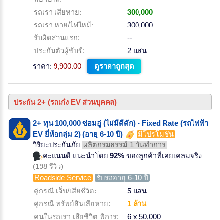
รถเรา เสียหาย:
300,000
รถเรา หาย/ไฟไหม้:
300,000
รับผิดส่วนแรก:
--
ประกันตัวผู้ขับขี่:
2 แสน
ราคา:
9,900.00
ดูราคาถูกสุด
ประกัน 2+ (รถเก๋ง EV ส่วนบุคคล)
2+ ทุน 100,000 ซ่อมอู่ (ไม่มีดีดัก) - Fixed Rate (รถไฟฟ้า
EV ยี่ห้อกลุ่ม 2) (อายุ 6-10 ปี)
มีโปรโมชั่น
วิริยะประกันภัย
ผลิตกรมธรรม์ 1 วันทำการ
คะแนนดี แนะนำโดย
92%
ของลูกค้าที่เคยเคลมจริง
(198 รีวิว)
Roadside Service
รับรถอายุ 6-10 ปี
คู่กรณี เจ็บ/เสียชีวิต:
5 แสน
คู่กรณี ทรัพย์สินเสียหาย:
1 ล้าน
คนในรถเรา เสียชีวิต พิการ:
6 x 50,000