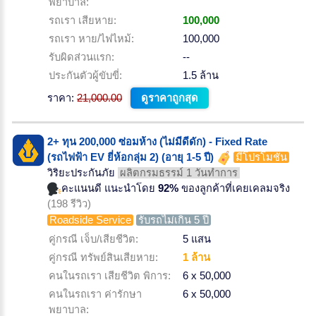
พยาบาล:
รถเรา เสียหาย:
100,000
รถเรา หาย/ไฟไหม้:
100,000
รับผิดส่วนแรก:
--
ประกันตัวผู้ขับขี่:
1.5 ล้าน
ราคา:
21,000.00
ดูราคาถูกสุด
2+ ทุน 200,000 ซ่อมห้าง (ไม่มีดีดัก) - Fixed Rate
(รถไฟฟ้า EV ยี่ห้อกลุ่ม 2) (อายุ 1-5 ปี)
มีโปรโมชั่น
วิริยะประกันภัย
ผลิตกรมธรรม์ 1 วันทำการ
คะแนนดี แนะนำโดย
92%
ของลูกค้าที่เคยเคลมจริง
(198 รีวิว)
Roadside Service
รับรถไม่เกิน 5 ปี
คู่กรณี เจ็บ/เสียชีวิต:
5 แสน
คู่กรณี ทรัพย์สินเสียหาย:
1 ล้าน
คนในรถเรา เสียชีวิต พิการ:
6 x 50,000
คนในรถเรา ค่ารักษา
6 x 50,000
พยาบาล: