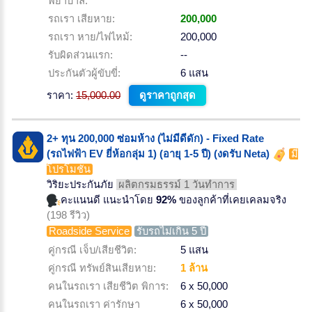
พยาบาล:
รถเรา เสียหาย:
200,000
รถเรา หาย/ไฟไหม้:
200,000
รับผิดส่วนแรก:
--
ประกันตัวผู้ขับขี่:
6 แสน
ราคา:
15,000.00
ดูราคาถูกสุด
2+ ทุน 200,000 ซ่อมห้าง (ไม่มีดีดัก) - Fixed Rate
(รถไฟฟ้า EV ยี่ห้อกลุ่ม 1) (อายุ 1-5 ปี) (งดรับ Neta)
มี
โปรโมชั่น
วิริยะประกันภัย
ผลิตกรมธรรม์ 1 วันทำการ
คะแนนดี แนะนำโดย
92%
ของลูกค้าที่เคยเคลมจริง
(198 รีวิว)
Roadside Service
รับรถไม่เกิน 5 ปี
คู่กรณี เจ็บ/เสียชีวิต:
5 แสน
คู่กรณี ทรัพย์สินเสียหาย:
1 ล้าน
คนในรถเรา เสียชีวิต พิการ:
6 x 50,000
คนในรถเรา ค่ารักษา
6 x 50,000