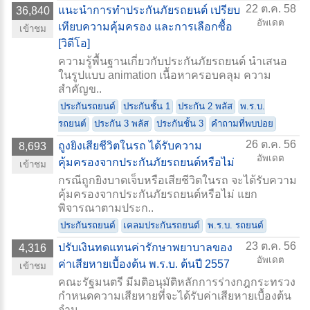
22 ต.ค. 58
แนะนำการทำประกันภัยรถยนต์ เปรียบ
36,840
อัพเดต
เทียบความคุ้มครอง และการเลือกซื้อ
เข้าชม
[วิดีโอ]
ความรู้พื้นฐานเกี่ยวกับประกันภัยรถยนต์ นำเสนอ
ในรูปแบบ animation เนื้อหาครอบคลุม ความ
สำคัญข..
ประกันรถยนต์
ประกันชั้น 1
ประกัน 2 พลัส
พ.ร.บ.
รถยนต์
ประกัน 3 พลัส
ประกันชั้น 3
คำถามที่พบบ่อย
26 ต.ค. 56
ถูงยิงเสียชีวิตในรถ ได้รับความ
8,693
อัพเดต
คุ้มครองจากประกันภัยรถยนต์หรือไม่
เข้าชม
กรณีถูกยิงบาดเจ็บหรือเสียชีวิตในรถ จะได้รับความ
คุ้มครองจากประกันภัยรถยนต์หรือไม่ แยก
พิจารณาตามประก..
ประกันรถยนต์
เคลมประกันรถยนต์
พ.ร.บ. รถยนต์
23 ต.ค. 56
ปรับเงินทดแทนค่ารักษาพยาบาลของ
4,316
อัพเดต
ค่าเสียหายเบื้องต้น พ.ร.บ. ต้นปี 2557
เข้าชม
คณะรัฐมนตรี มีมติอนุมัติหลักการร่างกฎกระทรวง
กำหนดความเสียหายที่จะได้รับค่าเสียหายเบื้องต้น
จำน..