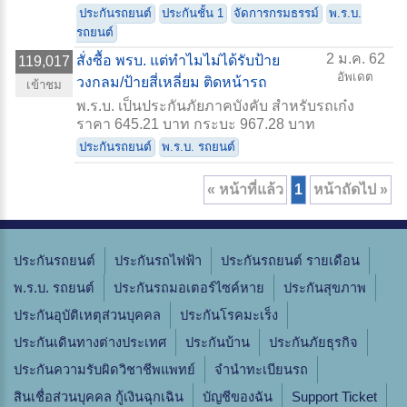
ประกันรถยนต์
ประกันชั้น 1
จัดการกรมธรรม์
พ.ร.บ.
รถยนต์
2 ม.ค. 62
สั่งซื้อ พรบ. แต่ทำไมไม่ได้รับป้าย
119,017
อัพเดต
วงกลม/ป้ายสี่เหลี่ยม ติดหน้ารถ
เข้าชม
พ.ร.บ. เป็นประกันภัยภาคบังคับ สำหรับรถเก๋ง
ราคา 645.21 บาท กระบะ 967.28 บาท
ประกันรถยนต์
พ.ร.บ. รถยนต์
« หน้าที่แล้ว
1
หน้าถัดไป »
ประกันรถยนต์
ประกันรถไฟฟ้า
ประกันรถยนต์ รายเดือน
พ.ร.บ. รถยนต์
ประกันรถมอเตอร์ไซค์หาย
ประกันสุขภาพ
ประกันอุบัติเหตุส่วนบุคคล
ประกันโรคมะเร็ง
ประกันเดินทางต่างประเทศ
ประกันบ้าน
ประกันภัยธุรกิจ
ประกันความรับผิดวิชาชีพแพทย์
จํานําทะเบียนรถ
สินเชื่อส่วนบุคคล กู้เงินฉุกเฉิน
บัญชีของฉัน
Support Ticket