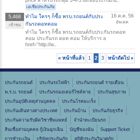
price สำหรับรถกลุ่ม 3-4-5 เอเชียประกันภัย..
เอเชียประกันภัย
16 ต.ค. 56
ทำไม ใครๆ ก็ซื้อ พรบ.รถยนต์กับประ
5,468
อัพเดต
กันรถดอทคอม
เข้าชม
ทำไม ใครๆ ก็ซื้อ พรบ.รถยนต์กับประกันรถดอท
คอม ประกันรถ ดอท คอม ให้บริการ a
href="http://w..
« หน้าที่แล้ว
1
2
3
หน้าถัดไป »
ประกันรถยนต์
ประกันรถไฟฟ้า
ประกันรถยนต์ รายเดือน
พ.ร.บ. รถยนต์
ประกันรถมอเตอร์ไซค์หาย
ประกันสุขภาพ
ประกันอุบัติเหตุส่วนบุคคล
ประกันโรคมะเร็ง
ประกันเดินทางต่างประเทศ
ประกันบ้าน
ประกันภัยธุรกิจ
ประกันความรับผิดวิชาชีพแพทย์
จํานําทะเบียนรถ
สินเชื่อส่วนบุคคล กู้เงินฉุกเฉิน
บัญชีของฉัน
Support Ticket
การชำระเงิน
บริษัทประกันภัย
สถิติประกันวินาศภัย