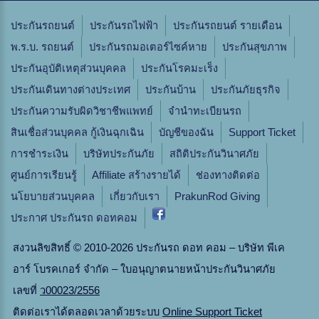
ประกันรถยนต์
ประกันรถไฟฟ้า
ประกันรถยนต์ รายเดือน
พ.ร.บ. รถยนต์
ประกันรถมอเตอร์ไซค์หาย
ประกันสุขภาพ
ประกันอุบัติเหตุส่วนบุคคล
ประกันโรคมะเร็ง
ประกันเดินทางต่างประเทศ
ประกันบ้าน
ประกันภัยธุรกิจ
ประกันความรับผิดวิชาชีพแพทย์
จํานําทะเบียนรถ
สินเชื่อส่วนบุคคล กู้เงินฉุกเฉิน
บัญชีของฉัน
Support Ticket
การชำระเงิน
บริษัทประกันภัย
สถิติประกันวินาศภัย
ศูนย์การเรียนรู้
Affiliate สร้างรายได้
ช่องทางติดต่อ
นโยบายส่วนบุคคล
เกี่ยวกับเรา
PrakunRod Giving
ประกาศ ประกันรถ ดอทคอม
สงวนลิขสิทธิ์ © 2010-2026 ประกันรถ ดอท คอม – บริษัท พีเค
อาร์ โบรคเกอร์ จำกัด – ใบอนุญาตนายหน้าประกันวินาศภัย
เลขที่
ว00023/2556
ติดต่อเราได้ตลอดเวลาด้วยระบบ
Online Support Ticket